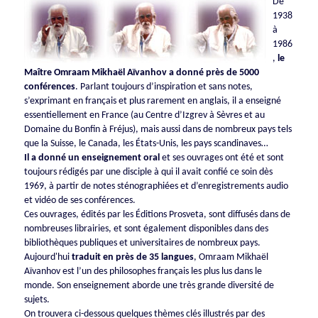
De
1938
à
1986
,
le
Maître Omraam Mikhaël Aïvanhov a donné près de 5000
conférences
. Parlant toujours d’inspiration et sans notes,
s’exprimant en français et plus rarement en anglais, il a enseigné
essentiellement en France (au Centre d’Izgrev à Sèvres et au
Domaine du Bonfin à Fréjus), mais aussi dans de nombreux pays tels
que la Suisse, le Canada, les États-Unis, les pays scandinaves…
Il a donné un enseignement oral
et ses ouvrages ont été et sont
toujours rédigés par une disciple à qui il avait confié ce soin dès
1969, à partir de notes sténographiées et d’enregistrements audio
et vidéo de ses conférences.
Ces ouvrages, édités par les Éditions Prosveta, sont diffusés dans de
nombreuses librairies, et sont également disponibles dans des
bibliothèques publiques et universitaires de nombreux pays.
Aujourd'hui
traduit en près de 35 langues
, Omraam Mikhaël
Aïvanhov est l’un des philosophes français les plus lus dans le
monde. Son enseignement aborde une très grande diversité de
sujets.
On trouvera ci-dessous quelques thèmes clés illustrés par des