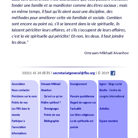
fonder une famille et se manifester comme des êtres sociaux ; mais
en même temps, il faut qu'ils aient aussi une discipline, des
méthodes pour améliorer cette vie familiale et sociale. Combien
sont encore au point où, s'il se lancent dans la vie spirituelle, ils
laissent péricliter leurs affaires, et s'ils s'occupent de leurs affaires,
c'est la vie spirituelle qui périclite! Eh non, les deux, il faut joindre
les deux
.
"
Omraam Mikhaël Aïvanhov
33(0)1 45 34 08 85 l
secretariatgeneral@fbu.org
l © 2019
Association
Omraam Mikhaël
Enseignement
Izgrev
- Siège social
Nous contacter
Aïvanhov
Bonfin
- Centre de
Précisions sur le nom
Qu'est ce qu'un
Pensée quotidienne
congrès international
Points de vue
Maître spirituel ?
Regard de sagesse sur
Les FBU dans le
Témoignages
l'actualité
Activités
monde
Points de vue
Les fêtes religieuses
Participer à
Bibliographie
La vie spirituelle est
Espace membre
l'association
poésie
Informations