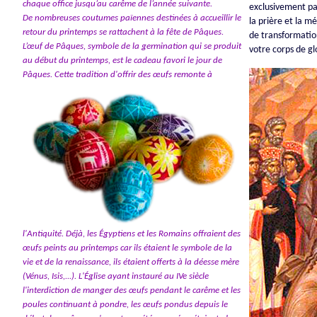
chaque office jusqu’au carême de l’année suivante.
exclusivement par
De nombreuses coutumes païennes destinées à accueillir le
la prière et la m
retour du printemps se rattachent à la fête de Pâques.
de transformation
L’œuf de Pâques, symbole de la germination qui se produit
votre corps de gl
au début du printemps, est le cadeau favori le jour de
Pâques.
Cette tradition d'offrir des œufs remonte à
l'Antiquité. Déjà, les Égyptiens et les Romains offraient des
œufs peints au printemps car ils étaient le symbole de la
vie et de la renaissance, ils étaient offerts à la déesse mère
(Vénus, Isis,...). L'Église ayant instauré au IVe siècle
l'interdiction de manger des œufs pendant le carême et les
poules continuant à pondre, les œufs pondus depuis le