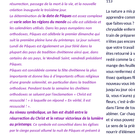
113
résurrection, passage de la mort à la vie, et la nouvelle
création inaugurée le troisième jour.
La nature a mis p
La détermination de
la date de Pâques
est assez complexe
apprendre commen
et
varie selon les régions du monde
où elle est célébrée et
que faites-vous 
les calendriers utilisés. Dans les pays européens non
chrysalide enfer
orthodoxes, Pâques est célébrée le premier dimanche qui
train de prépare
suit la première pleine lune du printemps. Le jour suivant,
n’êtes pas encore
Lundi de Pâques est également un jour férié dans la
que votre travail 
plupart des pays de tradition chrétienne ainsi que, dans
êtes retourné à v
certains de ces pays, le Vendredi Saint, vendredi précédant
resté comme la ch
Pâques.
mange des feuill
Pâques est considérée comme la fête chrétienne la plus
vous renfermez d
importante et donne lieu à d’importants offices religieux
tissez quelques fi
d’une grande solennité, en particulier dans la tradition
nouveau vous int
orthodoxe. Pendant toute la semaine les chrétiens
jusqu’au jour où 
orthodoxes se saluent par l’exclamation « Christ est
là, vous n’aurez p
ressuscité ! » à laquelle on répond « En vérité, il est
fleurs, c’est-à-di
ressuscité ! ».
dans l’âme de tou
Au niveau symbolique, un lien est établi entre la
abîmer. Car chaq
résurrection du Christ et le retour victorieux de la lumière
et si vous pouvez
au printemps
. Ce symbole est concrétisé dans les églises
Le sens de la pri
par le cierge pascal allumé la nuit de Pâques et présent à
nourrir d’élément