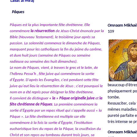
Lailat al Miraj
Pâques
Pâques est la plus importante fête chrétienne. Elle
Omraam Mikhaël
commémore
la résurrection
de Jésus-Christ énoncée par la
109
Bible (Nouveau Testament), le troisième jour après sa
passion. La solennité commence le dimanche de Pâques,
marquant pour les catholiques la fin du jeûne du carême,
et dure huit jours (semaine de Pâques ou semaine
radieuse ou semaine des huit dimanches).
Le nom de Pâques, vient, à travers le grec et le latin, de
l’hébreu Pessa'h , fête juive qui commémore la sortie
d'Égypte. D'après les Évangiles, c'est pendant cette fête
beaucoup d’êtres 
juive qu'eut lieu la résurrection de Jésus ; c'est pourquoi le
physiquement pour
nom en a été repris pour désigner la fête chrétienne.
tombe.
Il convient de distinguer
« la » Pâque originelle juive
et
la
Ressusciter, cela
fête chrétienne de Pâques
. La première commémore la
mêmes maladies. P
sortie d'Égypte par un repas rituel qui s'appelle aussi « la
pureté parfaite e
Pâque ». La fête chrétienne est multiple car elle
très intense se p
commémore à la fois la sortie d'Égypte, l'institution
eucharistique lors du repas de la Pâque, la crucifixion du
Omraam Mikhaël
Christ et son repos au tombeau durant trois jours, sa