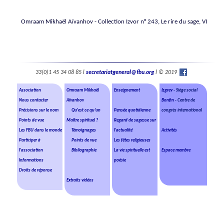
Omraam Mikhaël Aïvanhov - Collection Izvor n° 243, Le rire du sage, VI
33(0)1 45 34 08 85 l
secretariatgeneral@fbu.org
l © 2019
Association
Omraam Mikhaël
Enseignement
Izgrev
- Siège social
Nous contacter
Aïvanhov
Bonfin
- Centre de
Précisions sur le nom
Qu'est ce qu'un
Pensée quotidienne
congrès international
Points de vue
Maître spirituel ?
Regard de sagesse sur
Les FBU dans le monde
Témoignages
l'actualité
Activités
Participer à
Points de vue
Les fêtes religieuses
l'association
Bibliographie
La vie spirituelle est
Espace membre
Informations
poésie
Droits de réponse
Extraits vidéos