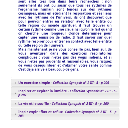
sont allés très loin dans leurs recherches : non
seulement ils ont pu saisir que tous les rythmes de
l’organisme humain sont fondés sur des rythmes
cosmiques, mais en étudiant la respiration et ses liens
avec les rythmes de l’univers, ils ont découvert que
pour pouvoir entrer en relation avec telle entité ou
telle région du monde spirituel, il faut trouver un
certain rythme comme une clé, ainsi qu’on le fait quand
on cherche une longueur d’onde déterminée pour
capter une émission de radio. Il faut savoir sur quel
rythme respirer pour entrer en contact avec telle entité
ou telle région de l’univers.
Mais maintenant je ne vous conseille pas, bien sûr, de
vous aventurer dans des exercices respiratoires
compliqués : vous n’êtes pas des yogis indiens, et si
vous n’êtes pas prudents et raisonnables, vous risquez
de vous déséquilibrer et d’abîmer votre santé comme
c’est déjà arrivé à beaucoup de gens.
Un exercice simple -
Collection Synopsis
n° 2 III - 5 - p.205
Inspirer et expirer la lumière -
Collection Synopsis
n° 2 III - 5 -
p 207
La vie et le souffle -
Collection Synopsis
n° 2 III - 5 - p. 200
Inspir-expir : flux et reflux -
Collection Synopsis
n° 2 III - 5 - p.
203