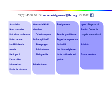
33(0)1 45 34 08 85 l
secretariatgeneral@fbu.org
l © 2019
Association
Omraam Mikhaël
Enseignement
Izgrev
- Siège social
Nous contacter
Aïvanhov
Bonfin
- Centre de
Précisions sur le nom
Qu'est ce qu'un
Pensée quotidienne
congrès international
Points de vue
Maître spirituel ?
Regard de sagesse sur
Les FBU dans le
Témoignages
l'actualité
Activités
monde
Points de vue
Les fêtes religieuses
Participer à
Bibliographie
La vie spirituelle est
Espace membre
l'association
poésie
Informations
Extraits vidéos
Droits de réponse