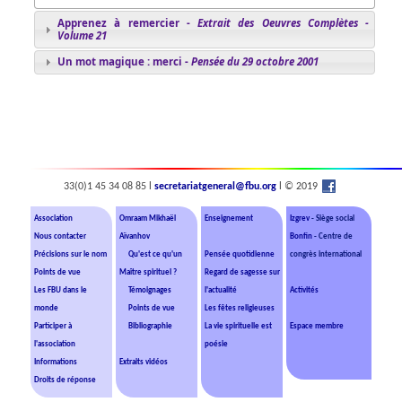
Apprenez à remercier -
Extrait des Oeuvres Complètes -
Volume 21
Un mot magique : merci -
Pensée du 29 octobre 2001
33(0)1 45 34 08 85 l
secretariatgeneral@fbu.org
l © 2019
Association
Omraam Mikhaël
Enseignement
Izgrev
- Siège social
Nous contacter
Aïvanhov
Bonfin
- Centre de
Précisions sur le nom
Qu'est ce qu'un
Pensée quotidienne
congrès international
Points de vue
Maître spirituel ?
Regard de sagesse sur
Les FBU dans le
Témoignages
l'actualité
Activités
monde
Points de vue
Les fêtes religieuses
Participer à
Bibliographie
La vie spirituelle est
Espace membre
l'association
poésie
Informations
Extraits vidéos
Droits de réponse