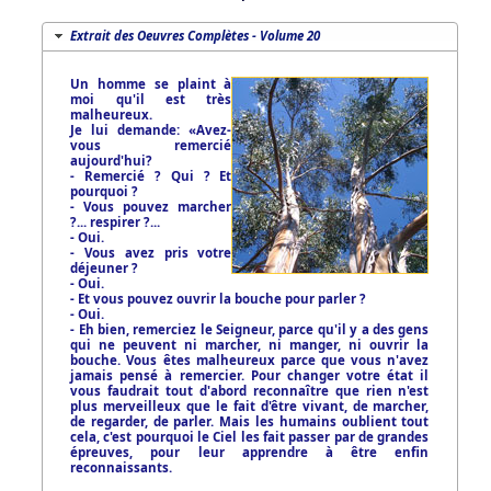
Extrait des Oeuvres Complètes - Volume 20
Un homme se plaint à
moi qu'il est très
malheureux.
Je lui demande: «Avez-
vous remercié
aujourd'hui?
- Remercié ? Qui ? Et
pourquoi ?
- Vous pouvez marcher
?... respirer ?...
- Oui.
- Vous avez pris votre
déjeuner ?
- Oui.
- Et vous pouvez ouvrir la bouche pour parler ?
- Oui.
- Eh bien, remerciez le Seigneur, parce qu'il y a des gens
qui ne peuvent ni marcher, ni manger, ni ouvrir la
bouche. Vous êtes malheureux parce que vous n'avez
jamais pensé à remercier. Pour changer votre état il
vous faudrait tout d'abord reconnaître que rien n'est
plus merveilleux que le fait d'être vivant, de marcher,
de regarder, de parler. Mais les humains oublient tout
cela, c'est pourquoi le Ciel les fait passer par de grandes
épreuves, pour leur apprendre à être enfin
reconnaissants.