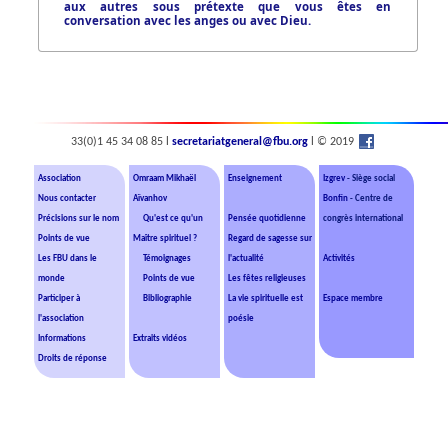
aux autres sous prétexte que vous êtes en
conversation avec les anges ou avec Dieu.
33(0)1 45 34 08 85 l
secretariatgeneral@fbu.org
l © 2019
Association
Omraam Mikhaël
Enseignement
Izgrev
- Siège social
Nous contacter
Aïvanhov
Bonfin
- Centre de
Précisions sur le nom
Qu'est ce qu'un
Pensée quotidienne
congrès international
Points de vue
Maître spirituel ?
Regard de sagesse sur
Les FBU dans le
Témoignages
l'actualité
Activités
monde
Points de vue
Les fêtes religieuses
Participer à
Bibliographie
La vie spirituelle est
Espace membre
l'association
poésie
Informations
Extraits vidéos
Droits de réponse