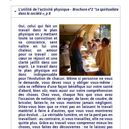
L'utilité de l'activité physique -
Brochure n°2 "Le spiritualiste
dans la société », p 8
Oui, celui qui fait un
travail dans le plan
physique en y mettant
toute sa conviction et
sa conscience, sent
naître en lui une
chaleur, un amour
pour ce travail : son
cœur se réjouit et une
clarté jaillit dans son
esprit. Le travail dans
le plan physique est
donc indispensable
pour l’évolution de chacun. Même si personne ne vous
le demande, vous devez vous y obliger vous-même :
cela se reflétera d’une façon bénéfique sur votre santé
d’abord, bien sûr, mais aussi sur votre compréhension
des choses. Chez vous, chaque fois que vous avez
l’occasion de nettoyer, de ranger, de laver, de coudre, de
bricoler, faites-le, ne vous montrez jamais négligent.
Dites-vous bien que ce n’est pas en laissant le travail
matériel à faire à d’autres, que vous vous montrerez
plus évolué. …La véritable lumière, on ne la perd pas en
travaillant : au contraire, si vous travaillez, elle ne vous
quitte plus. Grâce au travail vous comprenez mieux les
choses, vous faites des découvertes : ne le laissez pas